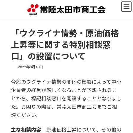
コ
ナ
ン
ビ
テ
ゲ
ン
ー
ツ
シ
「ウクライナ情勢・原油価格
へ
ョ
ス
ン
上昇等に関する特別相談窓
キ
に
ッ
移
口」の設置について
プ
動
2022年3月18日
今般のウクライナ情勢の変化の影響によって中小
企業者の経営が厳しくなることが予想されるこ
とから、標記相談窓口を開設することとなりまし
た。お困りの際は、常陸太田市商工会までご相
談ください。
主な相談内容
原油価格上昇について、その他の