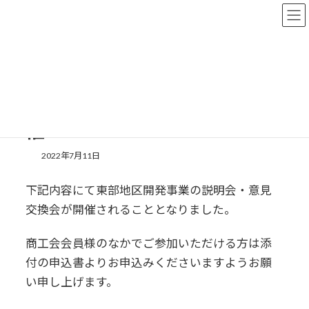
コ
ナ
ン
ビ
テ
ゲ
ン
ー
ツ
シ
常陸太田市東部土地区画整理
へ
ョ
ス
ン
事業説明会兼意見交換会の開
キ
に
ッ
移
催
プ
動
2022年7月11日
下記内容にて東部地区開発事業の説明会・意見
交換会が開催されることとなりました。
商工会会員様のなかでご参加いただける方は添
付の申込書よりお申込みくださいますようお願
い申し上げます。