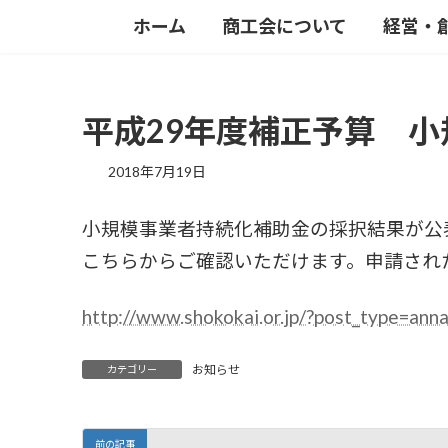
コ
ナ
ホーム
商工会について
経営・
ン
ビ
テ
ゲ
ン
ー
ツ
シ
平成29年度補正予算 
へ
ョ
ス
ン
2018年7月19日
キ
に
ッ
移
プ
動
小規模事業者持続化補助金の採択結果が公
こちらからご確認いただけます。申請され
http://www.shokokai.or.jp/?post_type=an
お知らせ
カテゴリー
前の記事