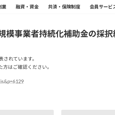
創業
融資・資金
共済・保険制度
会員サービ
小規模事業者持続化補助金の採択
表されています。
た方はご確認ください。
nais&p=6129