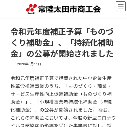
コ
ナ
ン
ビ
テ
ゲ
ン
ー
ツ
シ
令和元年度補正予算「ものづ
へ
ョ
ス
ン
くり補助金」、「持続化補助
キ
に
ッ
移
金」の公募が開始されました
プ
動
2020年3月11日
令和元年度補正予算で措置された中小企業生産
性革命推進事業のうち、「ものづくり・商業・
サービス生産性向上促進補助金（ものづくり補
助金）」、「小規模事業者持続化補助金（持続
化補助金）」の公募が開始されました。 なお、
これらの補助金においては、今般の新型コロナウ
イルス感染症の影響を受けた事業者に対し、採