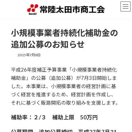
コ
ナ
ン
ビ
テ
ゲ
ン
ー
ツ
シ
小規模事業者持続化補助金の
へ
ョ
ス
ン
追加公募のお知らせ
キ
に
ッ
移
2015年7月8日
プ
動
平成26年度補正予算事業「小規模事業者持続化
補助金」の公募（追加公募）が7月3日開始しま
した。本事業は、小規模事業者の経営計画に基
づく経営を推進するため、経営計画を作成し、
それに基づく販路開拓の取り組みを支援します。
補助率：２/３ 補助上限 50万円