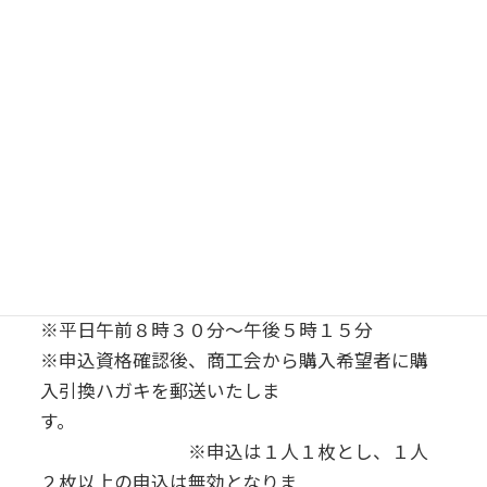
募集期間
令和３年12
月6日（月）～１2月10日（金）
申込資格
市民及び市内へ通勤通学している方で、
第１回公
募及び再販売で購入しなかった方
を対象とする。
申込方法
商工会又は市役所本庁・各支所に備え付けの申
込用紙により申込
※平日午前８時３０分～午後５時１５分
※申込資格確認後、商工会から購入希望者に購
入引換ハガキを郵送いたしま
す。
※申込は１人１枚とし、１人
２枚以上の申込は無効となりま