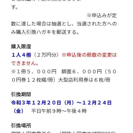
す。
※申込みが定
数に達した場合は抽選とし、当選された方への
み購入引換ハガキを郵送する。
購入限度
１人４冊
（２万円分）
※申込後の冊数の変更は
できません。
※１冊５．０００円 額面６．０００円（５０
０円券１２枚綴/冊）大型店利用券は６枚/冊
引換期間
令和３年１２月２０日（月）～１２月２４日
（金）
平日午前９時～午後４時
引換場所