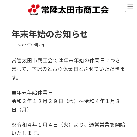
コ
ナ
ン
ビ
テ
ゲ
ン
ー
ツ
シ
年末年始のお知らせ
へ
ョ
ス
ン
2021年12月22日
キ
に
ッ
移
プ
動
常陸太田市商工会では年末年始の休業日につき
まして、下記のとおり休業日とさせていただきま
す。
■年末年始休業日
令和３年１２月２９日（水）～令和４年１月３
日（月）
※令和４年１月４日（火）より、通常営業を開始
いたします。